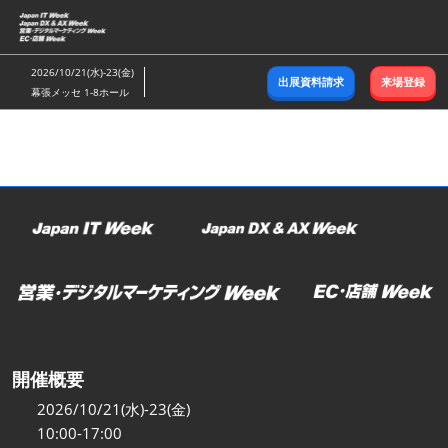
ス
キ
ッ
2026/10/21(水)-23(金)
出展資料請求
来場登録
プ
幕張メッセ 1-8ホール
し
て
進
む
開催概要
2026/10/21(水)-23(金)
10:00-17:00