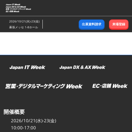
ス
キ
ッ
2026/10/21(水)-23(金)
出展資料請求
来場登録
プ
幕張メッセ 1-8ホール
し
て
進
む
開催概要
2026/10/21(水)-23(金)
10:00-17:00