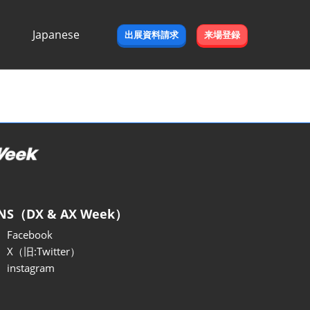
Japanese
出展資料請求
来場登録
Japanese
English
NS（DX & AX Week）
Facebook
X（旧:Twitter）
instagram