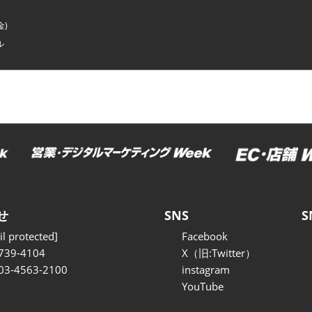
金)
ル
せ
SNS
S
l protected]
Facebook
739-4104
X（旧:Twitter）
 03-4563-2100
instagram
YouTube