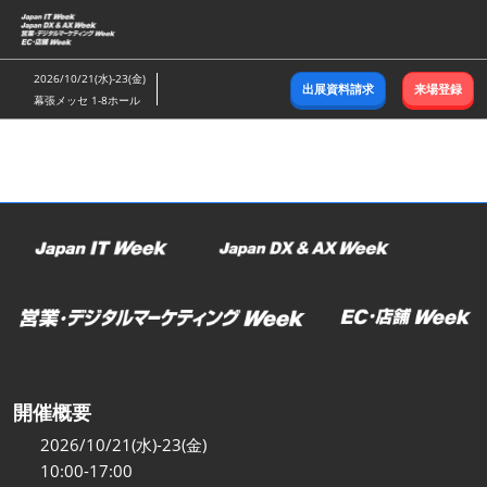
ス
キ
ッ
2026/10/21(水)-23(金)
出展資料請求
来場登録
プ
幕張メッセ 1-8ホール
し
て
進
む
開催概要
2026/10/21(水)-23(金)
10:00-17:00