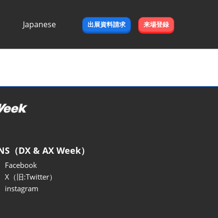
Japanese
出展資料請求
来場登録
Japanese
English
NS（DX & AX Week）
Facebook
X（旧:Twitter）
instagram