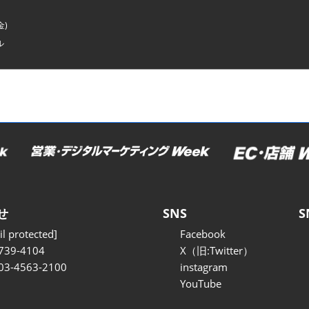
金)
ル
せ
SNS
S
l protected]
Facebook
739-4104
X（旧:Twitter）
 03-4563-2100
instagram
YouTube