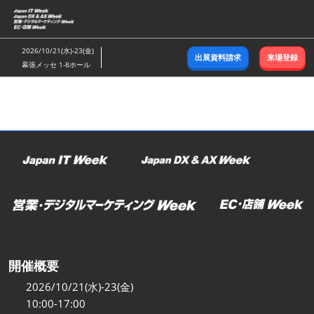
ス
キ
ッ
2026/10/21(水)-23(金)
出展資料請求
来場登録
プ
幕張メッセ 1-8ホール
し
て
進
む
開催概要
2026/10/21(水)-23(金)
10:00-17:00