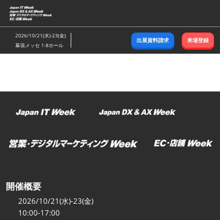
ス
キ
ッ
2026/10/21(水)-23(金)
出展資料請求
来場登録
プ
幕張メッセ 1-8ホール
し
て
進
む
開催概要
2026/10/21(水)-23(金)
10:00-17:00