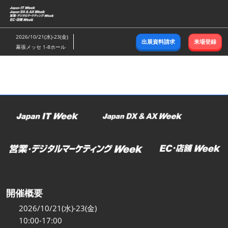
ス
キ
ッ
2026/10/21(水)-23(金)
出展資料請求
来場登録
プ
幕張メッセ 1-8ホール
し
て
進
む
開催概要
2026/10/21(水)-23(金)
10:00-17:00