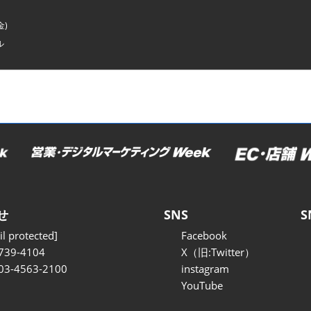
金)
ル
せ
SNS
S
l protected]
Facebook
739-4104
X（旧:Twitter）
 03-4563-2100
instagram
YouTube