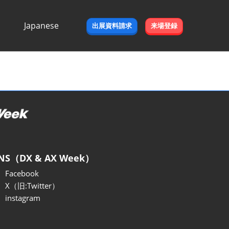
Japanese
出展資料請求
来場登録
Japanese
English
NS（DX & AX Week）
Facebook
X（旧:Twitter）
instagram