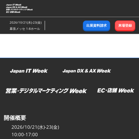
ス
キ
ッ
2026/10/21(水)-23(金)
出展資料請求
来場登録
プ
幕張メッセ 1-8ホール
し
て
進
む
開催概要
2026/10/21(水)-23(金)
10:00-17:00