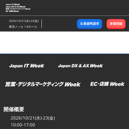
ス
キ
ッ
2026/10/21(水)-23(金)
出展資料請求
来場登録
プ
幕張メッセ 1-8ホール
し
て
進
む
開催概要
2026/10/21(水)-23(金)
10:00-17:00