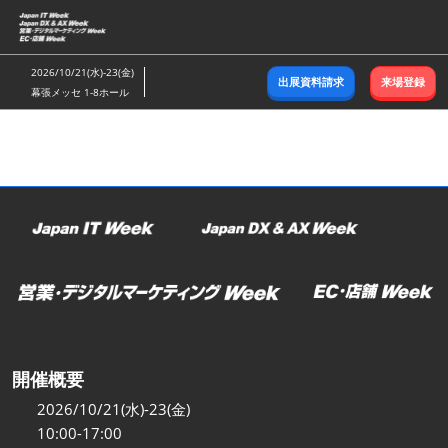
ス
キ
ッ
2026/10/21(水)-23(金)
出展資料請求
来場登録
プ
幕張メッセ 1-8ホール
し
て
進
む
開催概要
2026/10/21(水)-23(金)
10:00-17:00