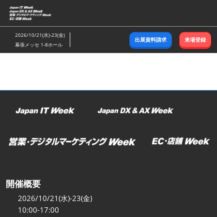
ス
キ
ッ
2026/10/21(水)-23(金)
出展資料請求
来場登録
プ
幕張メッセ 1-8ホール
し
て
進
む
開催概要
2026/10/21(水)-23(金)
10:00-17:00