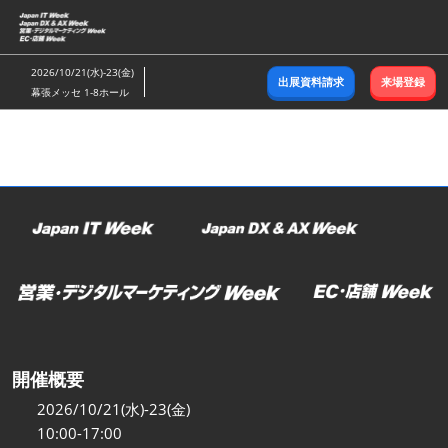
ス
キ
ッ
2026/10/21(水)-23(金)
出展資料請求
来場登録
プ
幕張メッセ 1-8ホール
し
て
進
む
開催概要
2026/10/21(水)-23(金)
10:00-17:00