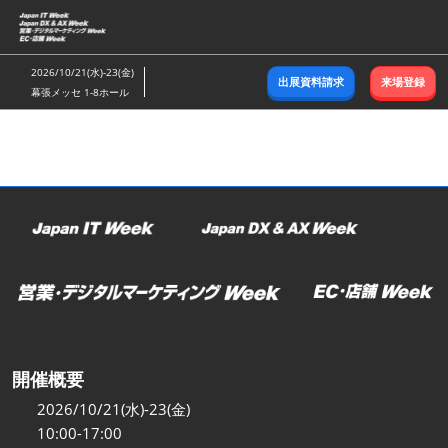
ス
キ
ッ
2026/10/21(水)-23(金)
出展資料請求
来場登録
プ
幕張メッセ 1-8ホール
し
て
進
む
開催概要
2026/10/21(水)-23(金)
10:00-17:00