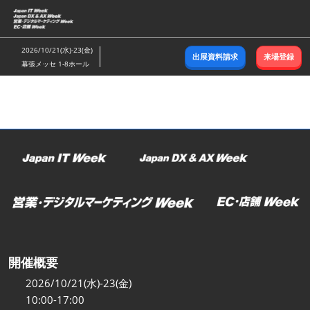
ス
キ
ッ
2026/10/21(水)-23(金)
出展資料請求
来場登録
プ
幕張メッセ 1-8ホール
し
て
進
む
開催概要
2026/10/21(水)-23(金)
10:00-17:00