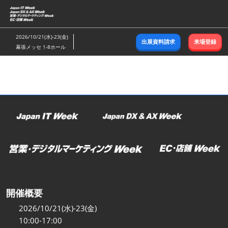
ス
キ
ッ
2026/10/21(水)-23(金)
出展資料請求
来場登録
プ
幕張メッセ 1-8ホール
し
て
進
む
開催概要
2026/10/21(水)-23(金)
10:00-17:00