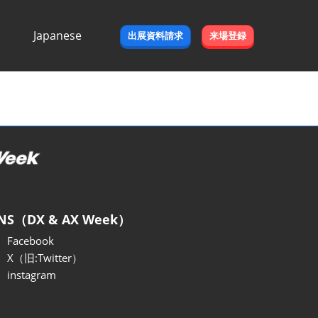
Japanese
出展資料請求
来場登録
Japanese
English
NS（DX & AX Week）
Facebook
X（旧:Twitter）
instagram