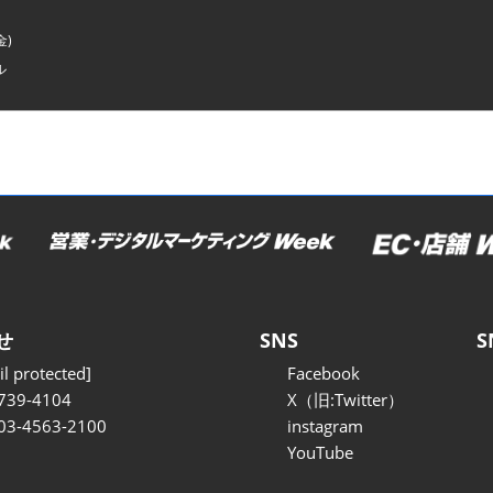
金)
ル
せ
SNS
S
l protected]
Facebook
739-4104
X（旧:Twitter）
 03-4563-2100
instagram
YouTube