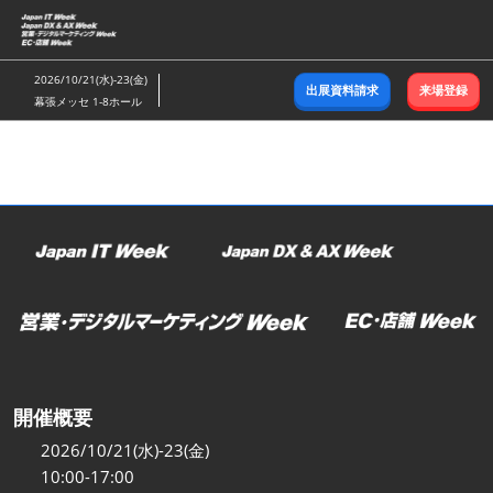
ス
キ
ッ
2026/10/21(水)-23(金)
出展資料請求
来場登録
プ
幕張メッセ 1-8ホール
し
て
進
む
開催概要
2026/10/21(水)-23(金)
10:00-17:00