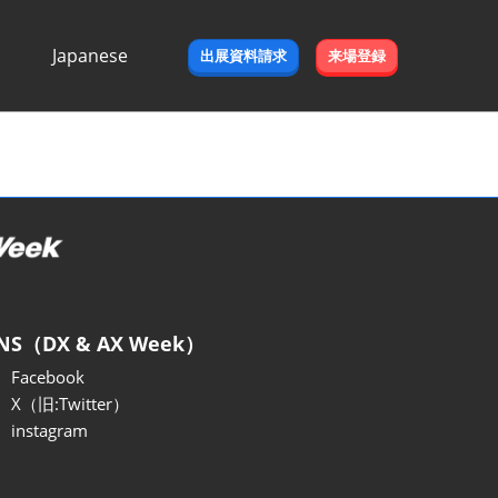
Japanese
出展資料請求
来場登録
Japanese
English
NS（DX & AX Week）
Facebook
X（旧:Twitter）
instagram