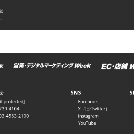
金)
ル
せ
SNS
S
l protected]
Facebook
739-4104
X（旧:Twitter）
 03-4563-2100
instagram
YouTube