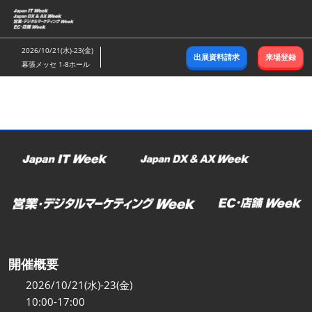
ス
キ
ッ
2026/10/21(水)-23(金)
出展資料請求
来場登録
プ
幕張メッセ 1-8ホール
し
て
進
む
開催概要
2026/10/21(水)-23(金)
10:00-17:00