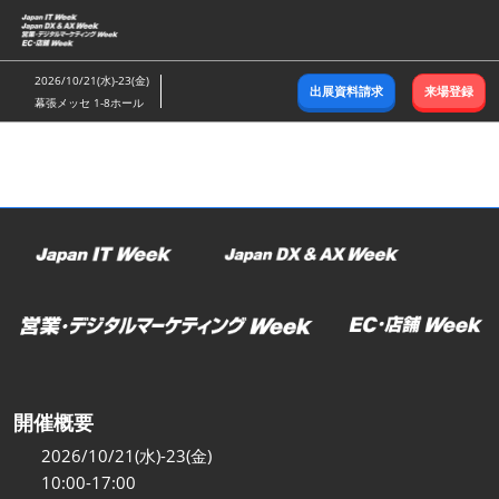
ス
キ
ッ
2026/10/21(水)-23(金)
出展資料請求
来場登録
プ
幕張メッセ 1-8ホール
し
て
進
む
開催概要
2026/10/21(水)-23(金)
10:00-17:00