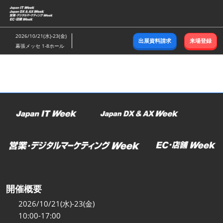
ス
キ
ッ
2026/10/21(水)-23(金)
出展資料請求
来場登録
プ
幕張メッセ 1-8ホール
し
て
進
む
開催概要
2026/10/21(水)-23(金)
10:00-17:00