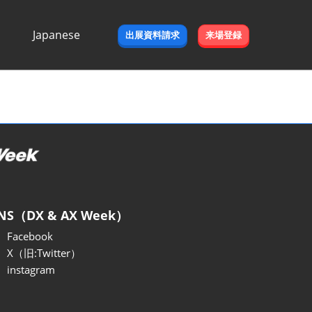
Japanese
出展資料請求
来場登録
Japanese
English
NS（DX & AX Week）
Facebook
X（旧:Twitter）
instagram