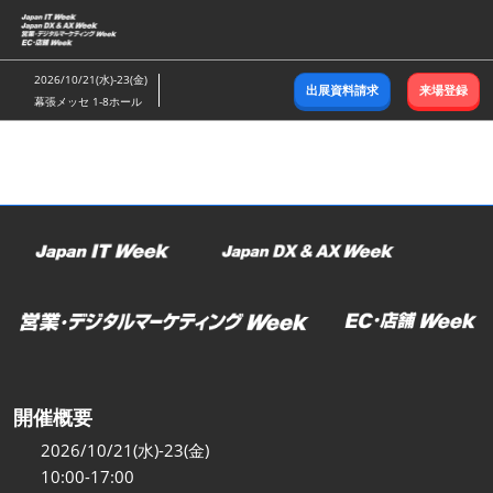
ス
キ
ッ
2026/10/21(水)-23(金)
出展資料請求
来場登録
プ
幕張メッセ 1-8ホール
し
て
進
む
開催概要
2026/10/21(水)-23(金)
10:00-17:00