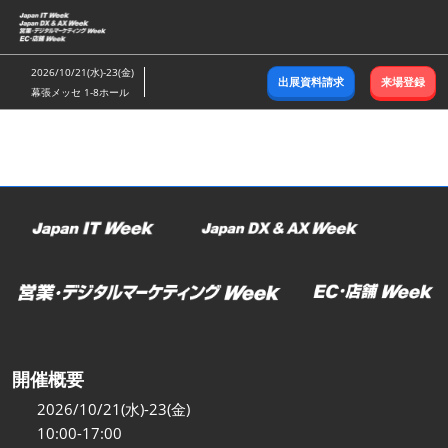
ス
キ
ッ
2026/10/21(水)-23(金)
出展資料請求
来場登録
プ
幕張メッセ 1-8ホール
し
て
進
む
開催概要
2026/10/21(水)-23(金)
10:00-17:00