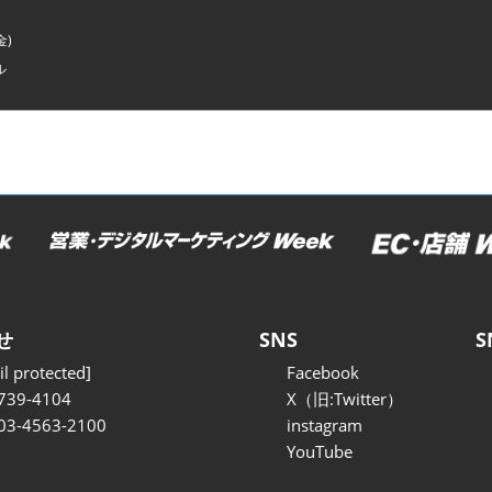
金)
ル
せ
SNS
S
l protected]
Facebook
739-4104
X（旧:Twitter）
 03-4563-2100
instagram
YouTube