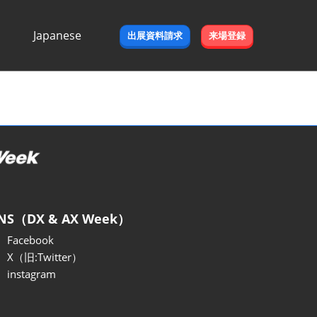
Japanese
出展資料請求
来場登録
Japanese
English
NS（DX & AX Week）
Facebook
X（旧:Twitter）
instagram