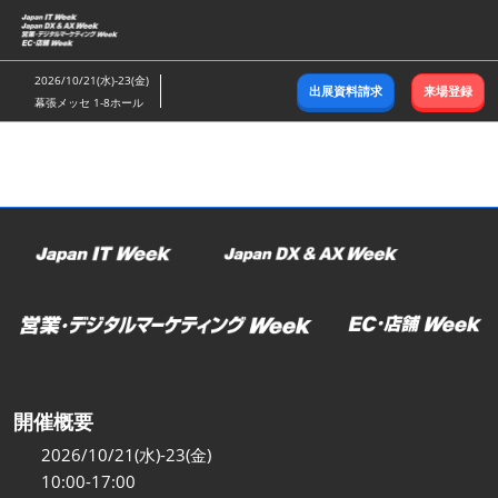
ス
キ
ッ
2026/10/21(水)-23(金)
出展資料請求
来場登録
プ
幕張メッセ 1-8ホール
し
て
進
む
開催概要
2026/10/21(水)-23(金)
10:00-17:00