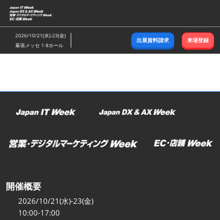
ス
キ
ッ
2026/10/21(水)-23(金)
出展資料請求
来場登録
プ
幕張メッセ 1-8ホール
し
て
進
む
開催概要
2026/10/21(水)-23(金)
10:00-17:00