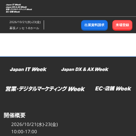
ス
キ
ッ
2026/10/21(水)-23(金)
出展資料請求
来場登録
プ
幕張メッセ 1-8ホール
し
て
進
む
開催概要
2026/10/21(水)-23(金)
10:00-17:00