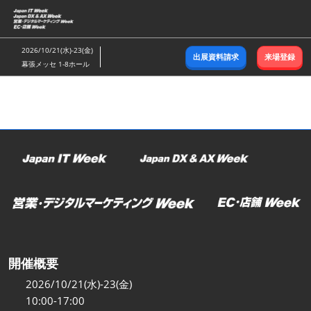
ス
キ
ッ
2026/10/21(水)-23(金)
出展資料請求
来場登録
プ
幕張メッセ 1-8ホール
し
て
進
む
開催概要
2026/10/21(水)-23(金)
10:00-17:00