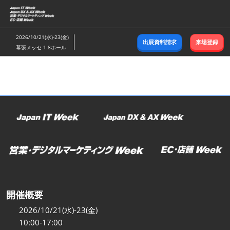
ス
キ
ッ
2026/10/21(水)-23(金)
出展資料請求
来場登録
プ
幕張メッセ 1-8ホール
し
て
進
む
開催概要
2026/10/21(水)-23(金)
10:00-17:00