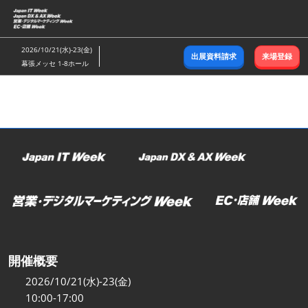
ス
キ
ッ
2026/10/21(水)-23(金)
出展資料請求
来場登録
プ
幕張メッセ 1-8ホール
し
て
進
む
開催概要
2026/10/21(水)-23(金)
10:00-17:00