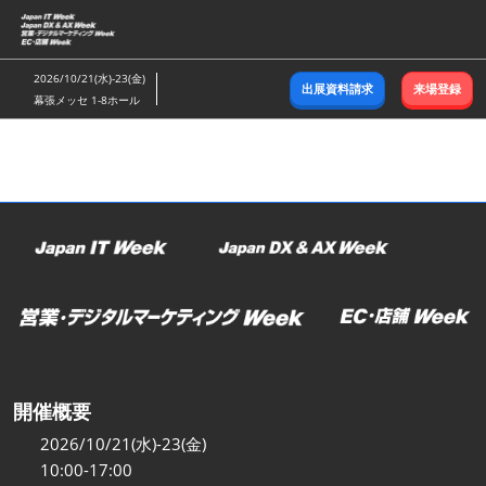
ス
キ
ッ
2026/10/21(水)-23(金)
出展資料請求
来場登録
プ
幕張メッセ 1-8ホール
し
て
進
む
開催概要
2026/10/21(水)-23(金)
10:00-17:00