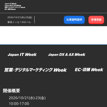
ス
キ
ッ
2026/10/21(水)-23(金)
出展資料請求
来場登録
プ
幕張メッセ 1-8ホール
し
て
進
む
開催概要
2026/10/21(水)-23(金)
10:00-17:00