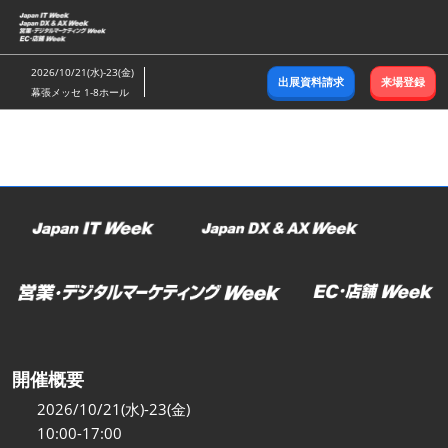
ス
キ
ッ
2026/10/21(水)-23(金)
出展資料請求
来場登録
プ
幕張メッセ 1-8ホール
し
て
進
む
開催概要
2026/10/21(水)-23(金)
10:00-17:00