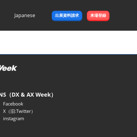
Japanese
出展資料請求
来場登録
Japanese
English
NS（DX & AX Week）
Facebook
X（旧:Twitter）
instagram