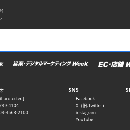
金)
ル
せ
SNS
S
l protected]
Facebook
739-4104
X（旧:Twitter）
 03-4563-2100
instagram
YouTube