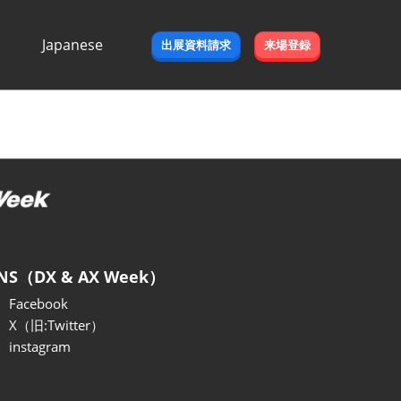
Japanese
出展資料請求
来場登録
Japanese
English
NS（DX & AX Week）
Facebook
X（旧:Twitter）
instagram