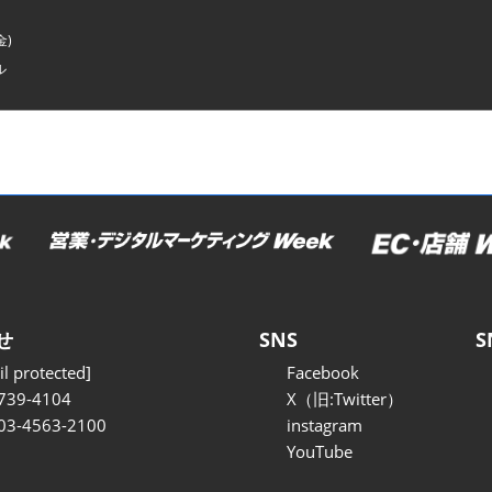
金)
ル
せ
SNS
S
l protected]
Facebook
739-4104
X（旧:Twitter）
 03-4563-2100
instagram
YouTube