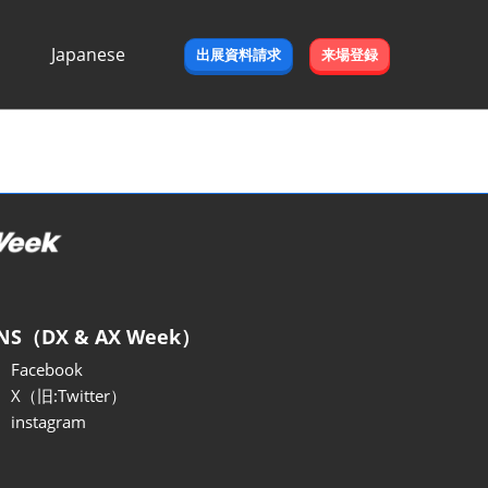
Japanese
出展資料請求
来場登録
Japanese
English
NS（DX & AX Week）
Facebook
X（旧:Twitter）
instagram