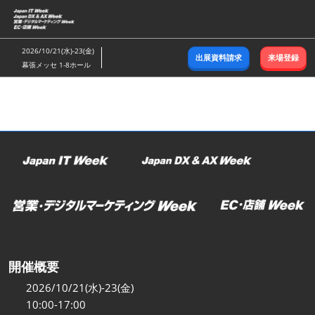
ス
キ
ッ
2026/10/21(水)-23(金)
出展資料請求
来場登録
プ
幕張メッセ 1-8ホール
し
て
進
む
開催概要
2026/10/21(水)-23(金)
10:00-17:00