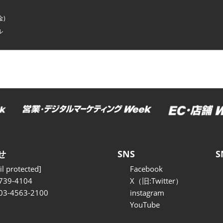
金)
ル
せ
SNS
S
l protected]
Facebook
739-4104
X（旧:Twitter）
 03-4563-2100
instagram
YouTube