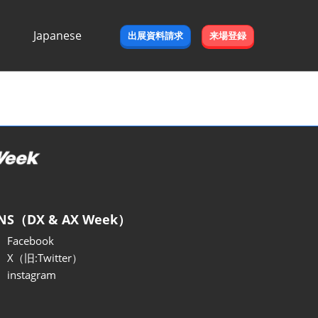
Japanese
出展資料請求
来場登録
Japanese
English
NS（DX & AX Week）
Facebook
X（旧:Twitter）
instagram