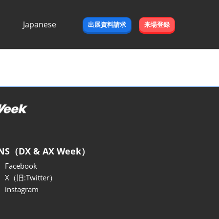
Japanese
出展資料請求
来場登録
Japanese
English
NS（DX & AX Week）
Facebook
X（旧:Twitter）
instagram