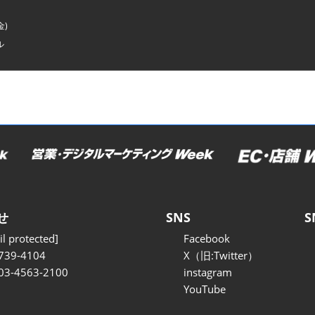
金)
ル
せ
SNS
S
l protected]
Facebook
739-4104
X（旧:Twitter）
 03-4563-2100
instagram
YouTube