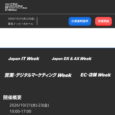
ス
キ
ッ
2026/10/21(水)-23(金)
出展資料請求
来場登録
プ
幕張メッセ 1-8ホール
し
て
進
む
開催概要
2026/10/21(水)-23(金)
10:00-17:00