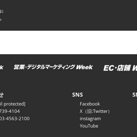
金)
ル
せ
SNS
S
l protected]
Facebook
739-4104
X（旧:Twitter）
 03-4563-2100
instagram
YouTube