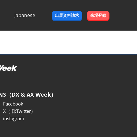
Japanese
出展資料請求
来場登録
Japanese
English
NS（DX & AX Week）
Facebook
X（旧:Twitter）
instagram