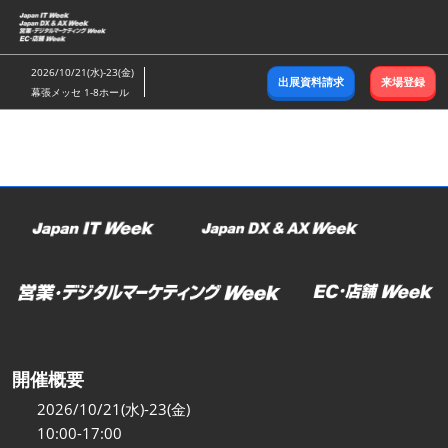
ス
キ
ッ
2026/10/21(水)-23(金)
出展資料請求
来場登録
プ
幕張メッセ 1-8ホール
し
て
進
む
開催概要
2026/10/21(水)-23(金)
10:00-17:00