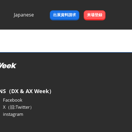
Japanese
出展資料請求
来場登録
Japanese
English
NS（DX & AX Week）
Facebook
X（旧:Twitter）
instagram