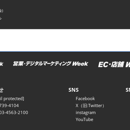
金)
ル
せ
SNS
S
l protected]
Facebook
739-4104
X（旧:Twitter）
 03-4563-2100
instagram
YouTube