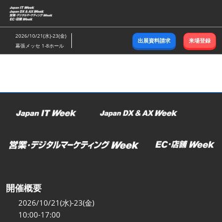
ス
キ
ッ
2026/10/21(水)-23(金)
出展資料請求
来場登録
プ
幕張メッセ 1-8ホール
し
て
進
む
開催概要
2026/10/21(水)-23(金)
10:00-17:00