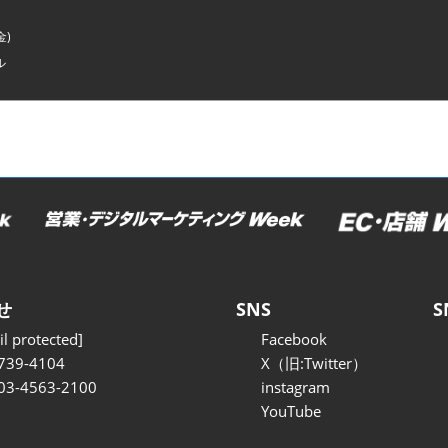
金)
ル
せ
SNS
S
l protected]
Facebook
739-4104
X（旧:Twitter）
 03-4563-2100
instagram
YouTube