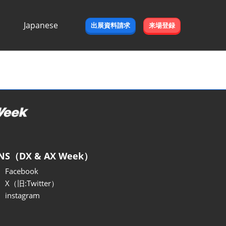
Japanese
出展資料請求
来場登録
Japanese
English
NS（DX & AX Week）
Facebook
X（旧:Twitter）
instagram