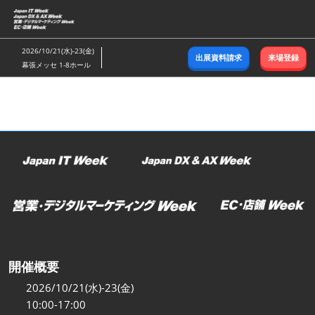
ス
キ
ッ
2026/10/21(水)-23(金)
出展資料請求
来場登録
プ
幕張メッセ 1-8ホール
し
て
進
む
開催概要
2026/10/21(水)-23(金)
10:00-17:00