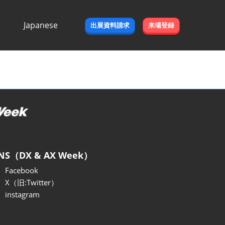
Japanese
出展資料請求
来場登録
Japanese
English
NS（DX & AX Week）
Facebook
X（旧:Twitter）
instagram