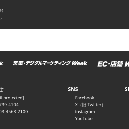
金)
ル
せ
SNS
S
l protected]
Facebook
739-4104
X（旧:Twitter）
 03-4563-2100
instagram
YouTube